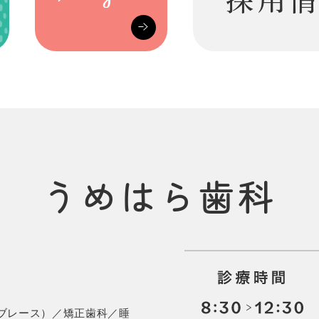
採用
うめはら歯科
６
ブレース）／矯正歯科／睡