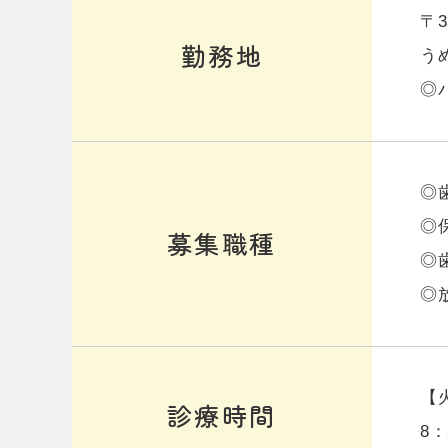
〒
勤務地
う
◎
◎
◎
募集職種
◎
◎
【
診療時間
8：