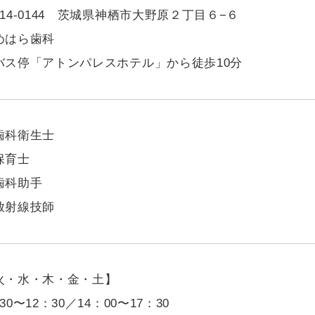
314-0144 茨城県神栖市大野原２丁目６−６
めはら歯科
バス停「アトンパレスホテル」から徒歩10分
歯科衛生士
保育士
歯科助手
放射線技師
火・水・木・金・土】
30〜12：30／14：00〜17：30